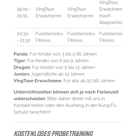
VingTsun
19:00 -
VingTsun
VingTsun
Erwachsene
Vi
20:15
Erwachsene
Erwachsene
(nach
E
Absprache)
20:30
Funktioneles
Funktioneles
Funktioneles
Fu
- 21:30
Fitness
Fitness
Fitness
Fi
Panda
: Für Kinder von 3 bis 5 (6) Jahren
Tiger
: Für Kinder von 6 bis 9 Jahren
Dragon
: Für Kinder von 9 bis 13 Jahren
Junior
s
: Jugendliche ab 13 Jahren
VingTsun Erwachsene
: Für alle ab 15 (16) Jahren
Unterrichtszeiten können sich je nach Ferienzeit
unterscheiden
. Bitte daher direkt mit uns in
Kontakt treten oder den Aushang in der Kung Fu
Schule beachten!
Kostenloses Probetraining