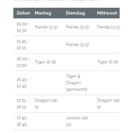
Zeiten
Montag
Dienstag
Mittwoch
D
15:00 -
Panda (3-5)
Panda (3-5)
Panda (3-5)
Pa
15:30
15:45 -
Panda (3-5)
16:15
16:00 -
Tiger (6-8)
Tiger (6-8)
Ti
17:00
Tiger &
16:45 -
Dragon
17:45
(gemischt)
17:15 -
Dragon (ab
Dragon (ab
Dr
18:15
9)
9)
9)
17:45 -
Juniors (ab
18:45
13)